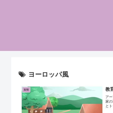
ヨーロッパ風
教
友情
アー
家の
とト