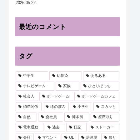
2026-05-22
最近のコメント
タグ
中学生
幼馴染
あるある
テレビゲーム
家族
ひとりぼっち
社会人
ボードゲーム
ボードゲームカフェ
姉弟関係
ほのぼの
小学生
スカッと
自然
会社員
脚本風
座席取り
電車通勤
過去
日記
ストーカー
会社
マウント
OL
居酒屋
祭り