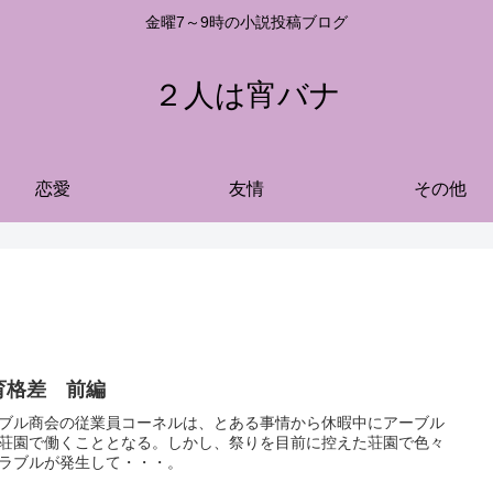
金曜7～9時の小説投稿ブログ
２人は宵バナ
恋愛
友情
その他
育格差 前編
ブル商会の従業員コーネルは、とある事情から休暇中にアーブル
荘園で働くこととなる。しかし、祭りを目前に控えた荘園で色々
ラブルが発生して・・・。