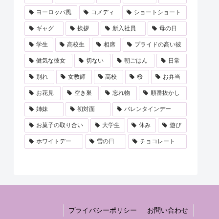
ヨーロッパ風
コメディ
ショートショート
ギャグ
挨拶
新入社員
母の日
学生
高校生
相席
プライドの高い彼
健気な彼女
切ない
朝ごはん
日常
別れ
女教師
高校
桜
お弁当
お花見
空き巣
忘れ物
順番抜かし
姉妹
初対面
バレンタインデー
お菓子の取り合い
大学生
休み
遊び
ホワイトデー
雪の日
チョコレート
プライバシーポリシー
お問い合わせ